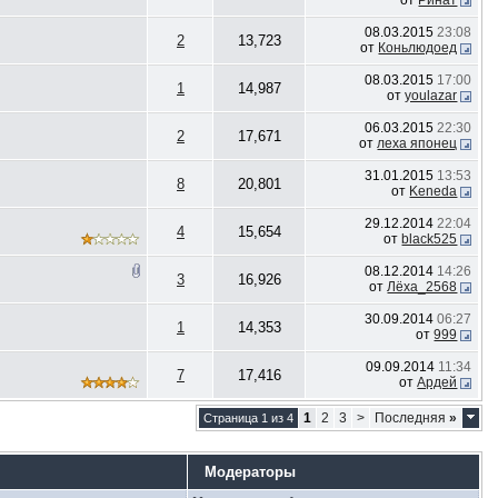
от
Ринат
08.03.2015
23:08
2
13,723
от
Коньлюдоед
08.03.2015
17:00
1
14,987
от
youlazar
06.03.2015
22:30
2
17,671
от
леха японец
31.01.2015
13:53
8
20,801
от
Keneda
29.12.2014
22:04
4
15,654
от
black525
08.12.2014
14:26
3
16,926
от
Лёха_2568
30.09.2014
06:27
1
14,353
от
999
09.09.2014
11:34
7
17,416
от
Ардей
1
2
3
>
Последняя
»
Страница 1 из 4
Модераторы