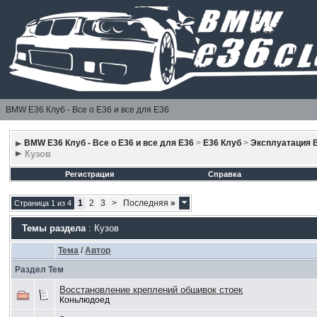
BMW E36 Клуб - Все о Е36 и все для Е36
BMW E36 Клуб - Все о Е36 и все для Е36
>
E36 Клуб
>
Эксплуатация 
Кузов
Регистрация
Справка
1
2
3
>
Последняя
»
Страница 1 из 4
Темы раздела
: Кузов
Тема
/
Автор
Раздел Тем
Восстановление креплений обшивок стоек
Коньлюдоед