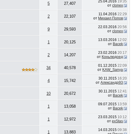
25.04.2016
19:35
5
27,407
от
clonex
11.04.2016
22:29
2
22,107
от
Михаил Попов
22.03.2016
20:56
9
29,593
от
clonex
13.03.2016
12:02
1
20,125
от
Bacek
23.02.2016
20:17
2
14,207
от
Коньлюдоед
01.12.2015
22:09
34
40,578
от
KAW_Sanya
30.11.2015
16:20
4
15,742
от
Александр93
30.11.2015
12:41
10
20,672
от
Bacek
09.07.2015
13:59
1
13,058
от
Bacek
23.03.2015
10:12
1
12,972
от
exStas
14.03.2015
09:38
1
13,883