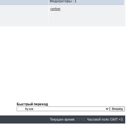
Модераторы : 1
cerber
Быстрый переход
Текущее время:
23:02
. Часовой пояс GMT +3.