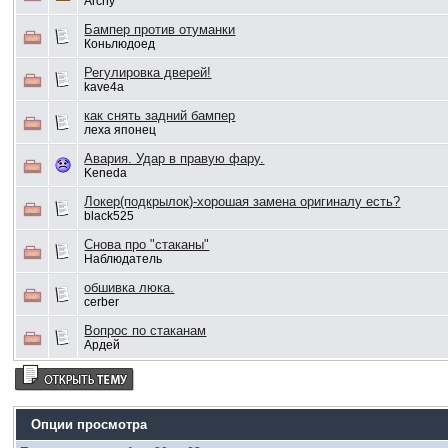
Archy
Бампер против отуманки
Коньлюдоед
Регулировка дверей!
kave4a
как снять задний бампер
леха японец
Авария. Удар в правую фару.
Keneda
Локер(подкрылок)-хорошая замена оригиналу есть?
black525
Снова про "стаканы"
Наблюдатель
обшивка люка.
cerber
Вопрос по стаканам
Ардей
Опции просмотра