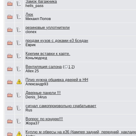
Замок багажника
hells_pass
Люк
Михаил Попов
резиновые уплотнители
clonex
продам кузов с доками е3 6седан
Еврик
Крепим вставки к карте.
Коньлюдоед
Вентиляция салона
(
1
2
)
Allex 25
Плиз нужна обшивка дверей в НН
Александр93
Дверные панели !!!
Denis_34rus
сигнал самопроизвольно срабатывает
Rus
Вопрос по кондею!!!
Жора37
Куплю м обвесы на е36 (бампер задний, передний, накладк