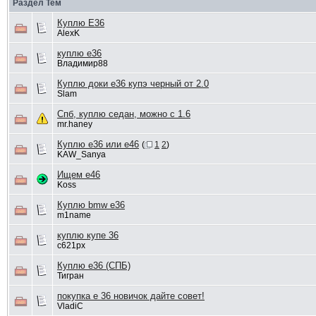
Раздел Тем
Куплю E36
AlexK
куплю е36
Владимир88
Куплю доки e36 купэ черный от 2.0
Slam
Спб, куплю седан, можно с 1.6
mr.haney
Куплю е36 или е46
(
1
2
)
KAW_Sanya
Ищем е46
Koss
Куплю bmw e36
m1name
куплю купе 36
с621рх
Куплю е36 (СПБ)
Тигран
покупка е 36 новичок дайте совет!
VladiC