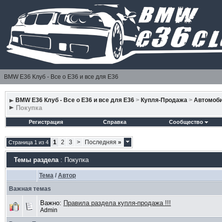
BMW E36 Клуб - Все о Е36 и все для Е36
BMW E36 Клуб - Все о Е36 и все для Е36
>
Купля-Продажа
>
Автомоб
Покупка
Регистрация
Справка
Сообщество
1
2
3
>
Последняя
»
Страница 1 из 4
Темы раздела
: Покупка
Тема
/
Автор
Важная темаs
Важно:
Правила раздела купля-продажа !!!
Admin