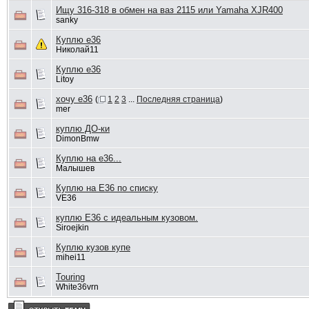
Ищу 316-318 в обмен на ваз 2115 или Yamaha XJR400
sanky
Куплю е36
Николай11
Куплю е36
Litoy
хочу е36
(
1
2
3
...
Последняя страница
)
mer
куплю ДО-ки
DimonBmw
Куплю на е36...
Малышев
Куплю на E36 по списку
VE36
куплю Е36 с идеальным кузовом.
Siroejkin
Куплю кузов купе
mihei11
Touring
White36vrn