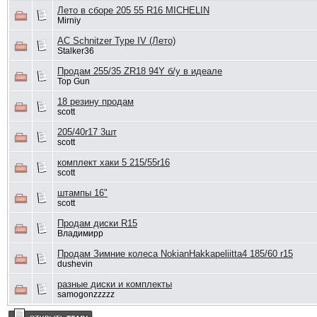
Лето в сборе 205 55 R16 MICHELIN
Mirniy
AC Schnitzer Type IV (Лето)
Stalker36
Продам 255/35 ZR18 94Y б/у в идеале
Top Gun
18 резину продам
scott
205/40r17 3шт
scott
комплект хаки 5 215/55r16
scott
штампы 16"
scott
Продам диски R15
Владимирр
Продам Зимние колеса NokianHakkapeliitta4 185/60 r15
dushevin
разные диски и комплекты
samogonzzzzz