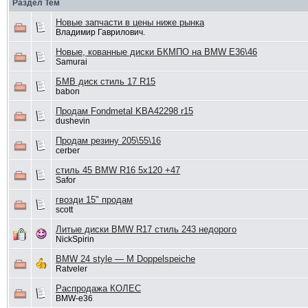
Раздел Тем
Новые запчасти в цены ниже рынка
Владимир Гаврилович.
Новые, кованные диски БКМПО на BMW E36\46
Samurai
БМВ диск стиль 17 R15
babon
Продам Fondmetal KBA42298 r15
dushevin
Продам резину 205\55\16
cerber
стиль 45 BMW R16 5x120 +47
Safor
гвозди 15" продам
scott
Литые диски BMW R17 стиль 243 недорого
NickSpirin
BMW 24 style — M Doppelspeiche
Ratveler
Распродажа КОЛЕС
BMW-e36