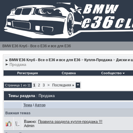
BMW E36 Клуб - Все о Е36 и все для Е36
BMW E36 Клуб - Все о Е36 и все для Е36
>
Купля-Продажа
>
Диски и 
Продажа
Регистрация
Справка
Сообщество
1
2
3
>
Последняя
»
Страница 1 из 11
Темы раздела
: Продажа
Тема
/
Автор
Важная темаs
Важно:
Правила раздела купля-продажа !!!
Admin