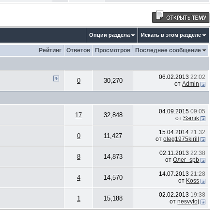
Опции раздела
Искать в этом разделе
Рейтинг
Ответов
Просмотров
Последнее сообщение
06.02.2013
22:02
0
30,270
от
Admin
04.09.2015
09:05
17
32,848
от
Sэmik
15.04.2014
21:32
0
11,427
от
oleg1975kirill
02.11.2013
22:38
8
14,873
от
Олег_spb
14.07.2013
21:28
4
14,570
от
Koss
02.02.2013
19:38
1
15,188
от
nesvytoj