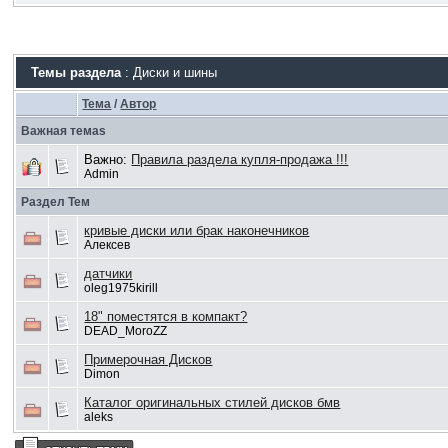
Темы раздела
: Диски и шины
Тема
/
Автор
Важная темаs
Важно:
Правила раздела купля-продажа !!!
Admin
Раздел Тем
кривые диски или брак наконечников
Алексев
датчики
oleg1975kirill
18" поместятся в компакт?
DEAD_MoroZZ
Примерочная Дисков
Dimon
Каталог оригинальных стилей дисков бмв
aleks