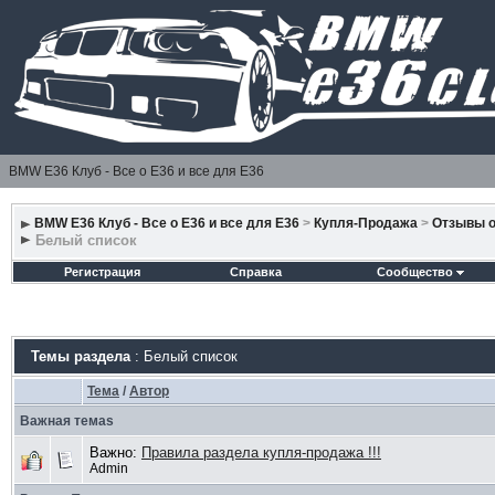
BMW E36 Клуб - Все о Е36 и все для Е36
BMW E36 Клуб - Все о Е36 и все для Е36
>
Купля-Продажа
>
Отзывы о
Белый список
Регистрация
Справка
Сообщество
Темы раздела
: Белый список
Тема
/
Автор
Важная темаs
Важно:
Правила раздела купля-продажа !!!
Admin