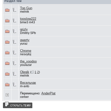
Раздел Тем
Top Gun
melnik
tooslow222
bmw3 m43
grizly
Dmitriy SPb
qwerty
yuraz
Chrome
nesvytoj
the_voodoo
youlazar
Olegik
(
1
2
)
melnik
Весельчак
m-avto
Перемещено:
AnderPlat
cerber