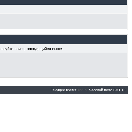
ользуйте поиск, находящийся выше.
Текущее время:
09:19
. Часовой пояс GMT +3.