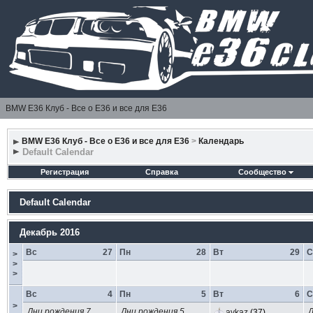
BMW E36 Клуб - Все о Е36 и все для Е36
BMW E36 Клуб - Все о Е36 и все для Е36
>
Календарь
Default Calendar
Регистрация
Справка
Сообщество
Default Calendar
Декабрь 2016
Вс
27
Пн
28
Вт
29
С
>
>
>
Вс
4
Пн
5
Вт
6
С
>
Дни рождения 7
Дни рождения 5
Д
avkaz
(37)