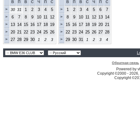
В
П
В
С
Ч
П
С
В
П
В
С
Ч
П
С
>
1
2
3
4
5
>
1
2
3
4
5
6
7
30
31
>
6
7
8
9
10
11
12
>
8
9
10
11
12
13
14
>
13
14
15
16
17
18
19
>
15
16
17
18
19
20
21
>
20
21
22
23
24
25
26
>
22
23
24
25
26
27
28
>
27
28
29
30
>
29
30
31
1
2
3
1
2
3
4
L
Обратная связь
Powered by vB
Copyright ©2000 - 2026, 
Copyright ©2