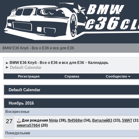
BMW E36 Клуб - Все о Е36 и все для Е36
BMW E36 Клуб - Все о Е36 и все для Е36
>
Календарь
Default Calendar
Регистрация
Справка
Сообщество
Default Calendar
Ноябрь 2016
Воскресенье
27
Дни рождения
Ninja
(39),
fb4568w
(34),
Виталий83
(33),
SWAT
(31
никита57664
(20)
Понедельник