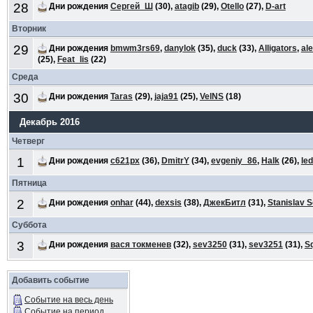
28
Дни рождения
Сергей_Ш
(30),
atagib
(29),
Otello
(27),
D-art
Вторник
29
Дни рождения
bmwm3rs69
,
danylok
(35),
duck
(33),
Alligators
,
al
(25),
Feat_lis
(22)
Среда
30
Дни рождения
Taras
(29),
jaja91
(25),
VelNS
(18)
Декабрь 2016
Четверг
1
Дни рождения
с621рх
(36),
DmitrY
(34),
evgeniy_86
,
Halk
(26),
le
Пятница
2
Дни рождения
onhar
(44),
dexsis
(38),
ДжекБитл
(31),
Stanislav S
Суббота
3
Дни рождения
вася токменев
(32),
sev3250
(31),
sev3251
(31),
S
Добавить событие
Событие на весь день
Событие на период