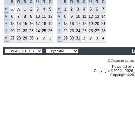
В
П
В
С
Ч
П
С
В
П
В
С
Ч
П
С
>
1
2
3
4
5
>
1
2
3
4
5
6
7
30
31
>
6
7
8
9
10
11
12
>
8
9
10
11
12
13
14
>
13
14
15
16
17
18
19
>
15
16
17
18
19
20
21
>
20
21
22
23
24
25
26
>
22
23
24
25
26
27
28
>
27
28
29
30
>
29
30
31
1
2
3
1
2
3
4
L
Обратная связь
Powered by vB
Copyright ©2000 - 2026, 
Copyright ©2