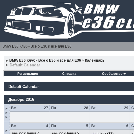
BMW E36 Клуб - Все о Е36 и все для Е36
BMW E36 Клуб - Все о Е36 и все для Е36
>
Календарь
Default Calendar
Регистрация
Справка
Сообщество
Default Calendar
Декабрь 2016
Вс
27
Пн
28
Вт
29
С
>
>
>
Вс
4
Пн
5
Вт
6
С
>
Дни рождения 7
Дни рождения 5
Д
avkaz
(37)