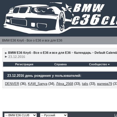
BMW E36 Клуб - Все о Е36 и все для Е36
BMW E36 Клуб - Все о Е36 и все для Е36
>
Календарь
>
Default Calend
23.12.2016
Регистрация
Справка
Сообщество
23.12.2016 день рождения у пользователей:
DENVER
(36),
KAW_Sanya
(34),
Лёха_2568
(33),
talis
(33),
валера79
(3
L