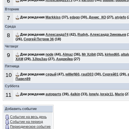
6
Вторник
7
Дни рождения
Markkiss
(37),
edago
(30),
Денис_КО
(27),
atyjefo
(
Среда
8
Дни рождения
Александр74
(42),
Rudyk
,
Александр Зиновьев
(
(26),
Сергей Петров 36
(18)
Четверг
9
Дни рождения
node
(44),
Almaz
(36),
Mr Xzibit
(32),
kirked60
,
altal
ХАМ
(29),
3JIou3au
(27),
Андрейка
(27)
Пятница
10
Дни рождения
серый
(47),
williefj60
,
raul303
(30),
Сергей01
(29),
Павел89
Суббота
11
Дни рождения
autoparts
(39),
4alkin
(33),
lonely
,
lorajx11
,
Mario
(2
Добавить событие
Событие на весь день
Событие на период
Периодическое событие