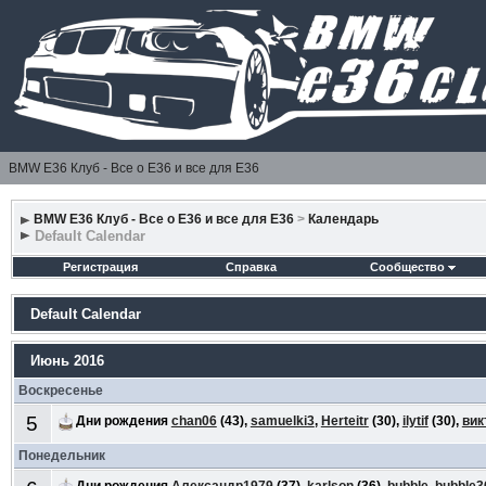
BMW E36 Клуб - Все о Е36 и все для Е36
BMW E36 Клуб - Все о Е36 и все для Е36
>
Календарь
Default Calendar
Регистрация
Справка
Сообщество
Default Calendar
Июнь 2016
Воскресенье
5
Дни рождения
chan06
(43),
samuelki3
,
Herteitr
(30),
ilytif
(30),
вик
Понедельник
Дни рождения
Александр1979
(37),
karlson
(36),
bubble
,
bubble3