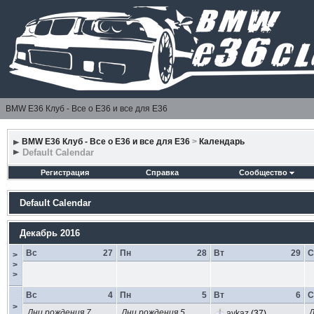
BMW E36 Клуб - Все о Е36 и все для Е36
BMW E36 Клуб - Все о Е36 и все для Е36
>
Календарь
Default Calendar
Регистрация
Справка
Сообщество
Default Calendar
Декабрь 2016
Вс
27
Пн
28
Вт
29
С
>
>
>
Вс
4
Пн
5
Вт
6
С
>
Дни рождения 7
Дни рождения 5
Д
avkaz
(37)